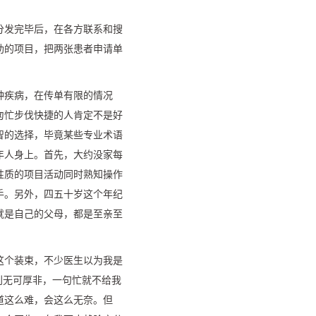
分发完毕后，在各方联系和搜
助的项目，把两张患者申请单
种疾病，在传单有限的情况
匆忙步伐快捷的人肯定不是好
智的选择，毕竟某些专业术语
年人身上。首先，大约没家每
性质的项目活动同时熟知操作
手。另外，四五十岁这个年纪
就是自己的父母，都是至亲至
这个装束，不少医生以为我是
利无可厚非，一句忙就不给我
道这么难，会这么无奈。但