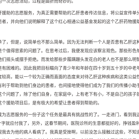
的一次志愿活动，过程是曲折而奇妙的。
肝援助的志愿服务，为真正需要帮助的乙肝患者传达信息，将公益宣传单
患者，并向他们说明解释了这个红心相通公益基金发起的这个乙肝药物援
单了，但是，说简单也不那么简单。因为无法判断一个人是否患有乙肝这
是个值得思索的问题了。在思考过后，我便发现应该察言观色。那些形色
他们摇头或摆手拒绝。而发给那些步履蹒跚头发花白的老人也不是那么明
是有困难的。因此我把目标瞄向了青少年和年龄在四十岁到五十岁的中老
度较高，能以一个较为正确而直面的态度来对待乙肝这种疾病和这类公益
有利于帮助到他们身边的患者，也间接地使得他们成为了我们的传播小助
这个问题了，除了他们自身，在家庭中，上有老下有小，不是自己的孩子
这个援助项目后，是有极大的希望让患者得到帮助的。
成为志愿服务的一份子这个任务是最具有挑战性的了。一走进门，看到我
三个字就应付我了，另外，这春节期间，医院诊所的生意都挺好的，挣钱盈
视我去为他的病人看病了。我真是受挫啊，以前没怎么接触过这些，不知